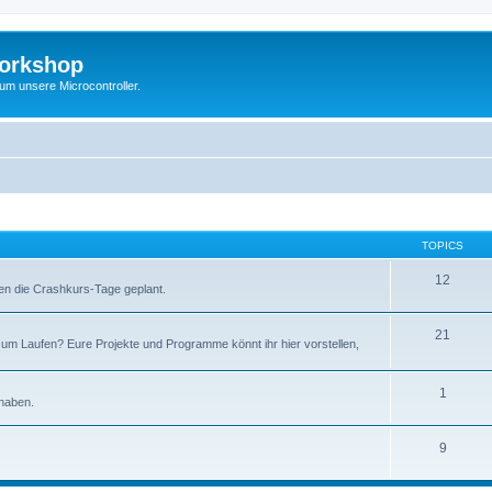
Workshop
 um unsere Microcontroller.
TOPICS
12
en die Crashkurs-Tage geplant.
21
um Laufen? Eure Projekte und Programme könnt ihr hier vorstellen,
1
 haben.
9