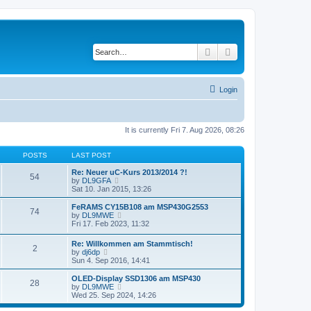
Search
Advanced search
Login
It is currently Fri 7. Aug 2026, 08:26
POSTS
LAST POST
Re: Neuer uC-Kurs 2013/2014 ?!
54
V
by
DL9GFA
i
Sat 10. Jan 2015, 13:26
e
w
FeRAMS CY15B108 am MSP430G2553
74
t
V
by
DL9MWE
h
i
Fri 17. Feb 2023, 11:32
e
e
l
w
Re: Willkommen am Stammtisch!
a
2
t
V
by
dj6dp
t
h
i
Sun 4. Sep 2016, 14:41
e
e
e
s
l
w
OLED-Display SSD1306 am MSP430
t
a
28
t
V
by
DL9MWE
p
t
h
i
Wed 25. Sep 2024, 14:26
o
e
e
e
s
s
l