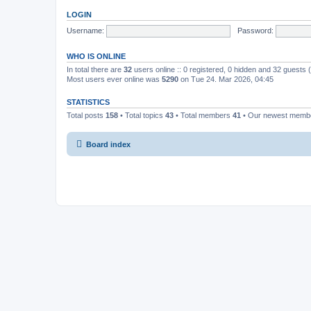
LOGIN
Username:
Password:
WHO IS ONLINE
In total there are
32
users online :: 0 registered, 0 hidden and 32 guests
Most users ever online was
5290
on Tue 24. Mar 2026, 04:45
STATISTICS
Total posts
158
• Total topics
43
• Total members
41
• Our newest mem
Board index