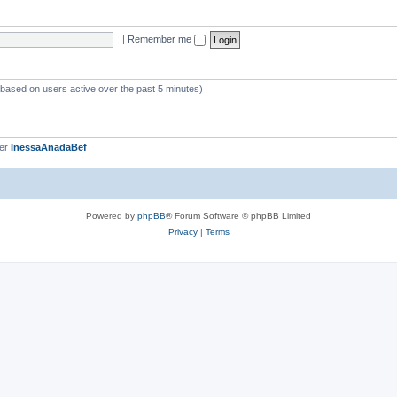
|
Remember me
 (based on users active over the past 5 minutes)
ber
InessaAnadaBef
Powered by
phpBB
® Forum Software © phpBB Limited
Privacy
|
Terms