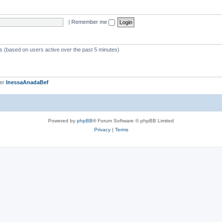
|
Remember me
ts (based on users active over the past 5 minutes)
ber
InessaAnadaBef
Powered by
phpBB
® Forum Software © phpBB Limited
Privacy
|
Terms