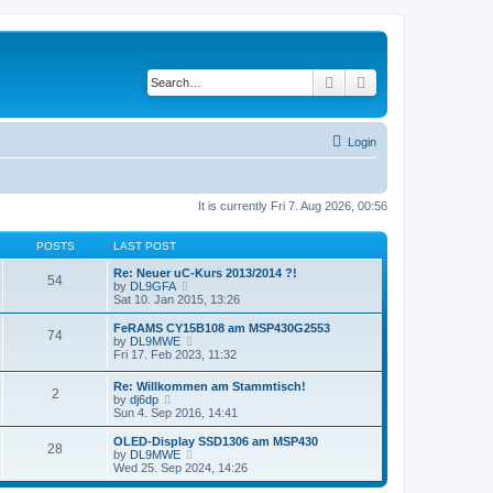
Search
Advanced search
Login
It is currently Fri 7. Aug 2026, 00:56
POSTS
LAST POST
Re: Neuer uC-Kurs 2013/2014 ?!
54
V
by
DL9GFA
i
Sat 10. Jan 2015, 13:26
e
w
FeRAMS CY15B108 am MSP430G2553
74
t
V
by
DL9MWE
h
i
Fri 17. Feb 2023, 11:32
e
e
l
w
Re: Willkommen am Stammtisch!
a
2
t
V
by
dj6dp
t
h
i
Sun 4. Sep 2016, 14:41
e
e
e
s
l
w
OLED-Display SSD1306 am MSP430
t
a
28
t
V
by
DL9MWE
p
t
h
i
Wed 25. Sep 2024, 14:26
o
e
e
e
s
s
l