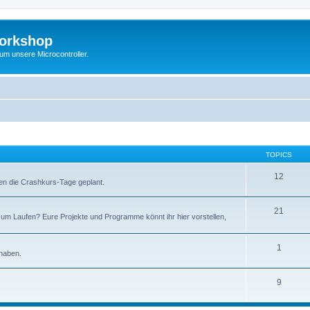
Workshop
 um unsere Microcontroller.
TOPICS
12
en die Crashkurs-Tage geplant.
21
um Laufen? Eure Projekte und Programme könnt ihr hier vorstellen,
1
 haben.
9