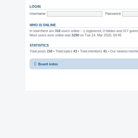
LOGIN
Username:
Password:
WHO IS ONLINE
In total there are
318
users online :: 1 registered, 0 hidden and 317 gues
Most users ever online was
5290
on Tue 24. Mar 2026, 04:45
STATISTICS
Total posts
158
• Total topics
43
• Total members
41
• Our newest mem
Board index