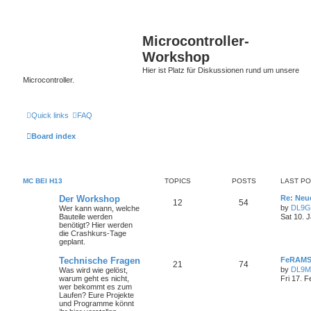
Microcontroller-
Workshop
Hier ist Platz für Diskussionen rund um unsere
Microcontroller.
Quick links
FAQ
Board index
ΜC BEI H13
TOPICS
POSTS
LAST P
Der Workshop
Re: Neu
12
54
by
DL9G
Wer kann wann, welche
Bauteile werden
Sat 10. 
benötigt? Hier werden
die Crashkurs-Tage
geplant.
Technische Fragen
FeRAMS
21
74
by
DL9
Was wird wie gelöst,
warum geht es nicht,
Fri 17. F
wer bekommt es zum
Laufen? Eure Projekte
und Programme könnt