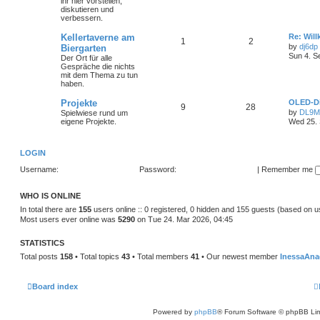
ihr hier vorstellen,
diskutieren und
verbessern.
Kellertaverne am
Re: Wil
1
2
by
dj6dp
Biergarten
Sun 4. S
Der Ort für alle
Gespräche die nichts
mit dem Thema zu tun
haben.
Projekte
OLED-Di
9
28
by
DL9
Spielwiese rund um
eigene Projekte.
Wed 25. 
LOGIN
Username:
Password:
|
Remember me
WHO IS ONLINE
In total there are
155
users online :: 0 registered, 0 hidden and 155 guests (based on u
Most users ever online was
5290
on Tue 24. Mar 2026, 04:45
STATISTICS
Total posts
158
• Total topics
43
• Total members
41
• Our newest member
InessaAna
Board index
Powered by
phpBB
® Forum Software © phpBB Lim