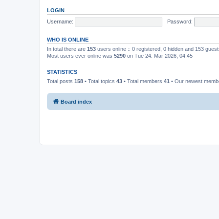
LOGIN
Username:
Password:
WHO IS ONLINE
In total there are
153
users online :: 0 registered, 0 hidden and 153 gues
Most users ever online was
5290
on Tue 24. Mar 2026, 04:45
STATISTICS
Total posts
158
• Total topics
43
• Total members
41
• Our newest mem
Board index