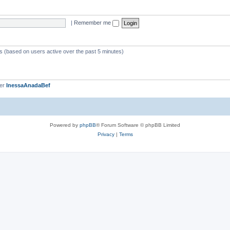
|
Remember me
ts (based on users active over the past 5 minutes)
ber
InessaAnadaBef
Powered by
phpBB
® Forum Software © phpBB Limited
Privacy
|
Terms