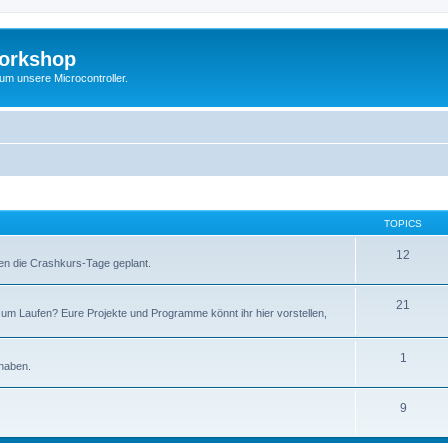
Workshop
 um unsere Microcontroller.
TOPICS
12
en die Crashkurs-Tage geplant.
21
um Laufen? Eure Projekte und Programme könnt ihr hier vorstellen,
1
 haben.
9