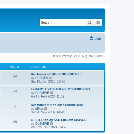
Search
Advanced search
Login
It is currently Sat 8. Aug 2026, 09:12
POSTS
LAST POST
Re: Neuer uC-Kurs 2013/2014 ?!
54
V
by
DL9GFA
i
Sat 10. Jan 2015, 13:26
e
w
FeRAMS CY15B108 am MSP430G2553
74
t
V
by
DL9MWE
h
i
Fri 17. Feb 2023, 11:32
e
e
l
w
Re: Willkommen am Stammtisch!
a
2
t
V
by
dj6dp
t
h
i
Sun 4. Sep 2016, 14:41
e
e
e
s
l
w
OLED-Display SSD1306 am MSP430
t
a
28
t
V
by
DL9MWE
p
t
h
i
Wed 25. Sep 2024, 14:26
o
e
e
e
s
s
l