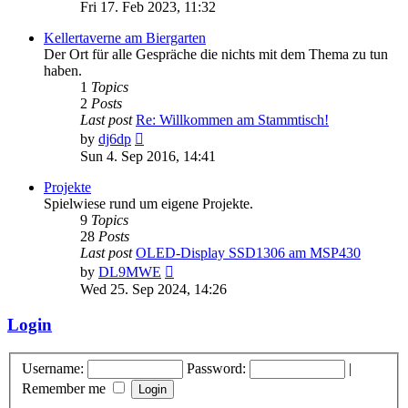
the
Fri 17. Feb 2023, 11:32
latest
post
Kellertaverne am Biergarten
Der Ort für alle Gespräche die nichts mit dem Thema zu tun
haben.
1
Topics
2
Posts
Last post
Re: Willkommen am Stammtisch!
View
by
dj6dp
the
Sun 4. Sep 2016, 14:41
latest
post
Projekte
Spielwiese rund um eigene Projekte.
9
Topics
28
Posts
Last post
OLED-Display SSD1306 am MSP430
View
by
DL9MWE
the
Wed 25. Sep 2024, 14:26
latest
post
Login
Username:
Password:
|
Remember me