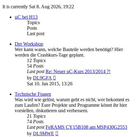
It is currently Sat 8. Aug 2026, 19:22
µC bei H13
Topics
Posts
Last post
Der Workshop
Wer kann wann, welche Bauteile werden benötigt? Hier
werden die Crashkurs-Tage geplant.
12
Topics
54
Posts
Last post
Re: Neuer uC-Kurs 2013/2014 ?!
View
by
DL9GFA
the
Sat 10. Jan 2015, 13:26
latest
post
Technische Fragen
Was wird wie gelöst, warum geht es nicht, wer bekommt es
zum Laufen? Eure Projekte und Programme könnt ihr hier
vorstellen, diskutieren und verbessern.
21
Topics
74
Posts
Last post
FeRAMS CY15B108 am MSP430G2553
View
by
DL9MWE