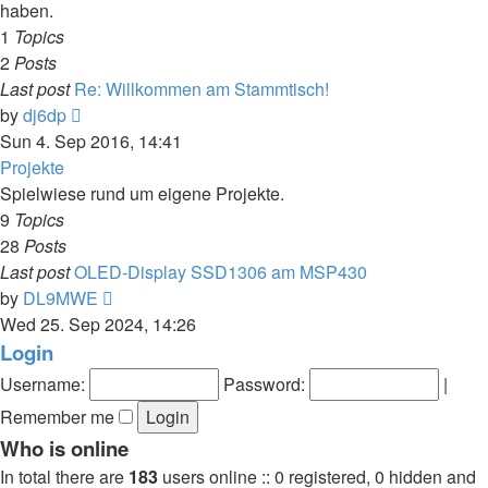
haben.
1
Topics
2
Posts
Last post
Re: Willkommen am Stammtisch!
View
by
dj6dp
the
Sun 4. Sep 2016, 14:41
latest
Projekte
post
Spielwiese rund um eigene Projekte.
9
Topics
28
Posts
Last post
OLED-Display SSD1306 am MSP430
View
by
DL9MWE
the
Wed 25. Sep 2024, 14:26
latest
Login
post
Username:
Password:
|
Remember me
Who is online
In total there are
183
users online :: 0 registered, 0 hidden and