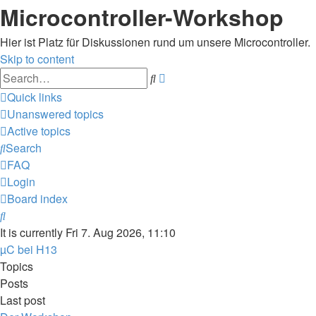
Microcontroller-Workshop
Hier ist Platz für Diskussionen rund um unsere Microcontroller.
Skip to content
Advanced
Search
search
Quick links
Unanswered topics
Active topics
Search
FAQ
Login
Board index
Search
It is currently Fri 7. Aug 2026, 11:10
µC bei H13
Topics
Posts
Last post