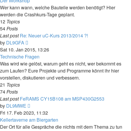
Der Workshop
Wer kann wann, welche Bauteile werden benötigt? Hier
werden die Crashkurs-Tage geplant.
12
Topics
54
Posts
Last post
Re: Neuer uC-Kurs 2013/2014 ?!
View
by
DL9GFA
the
Sat 10. Jan 2015, 13:26
latest
Technische Fragen
post
Was wird wie gelöst, warum geht es nicht, wer bekommt es
zum Laufen? Eure Projekte und Programme könnt ihr hier
vorstellen, diskutieren und verbessern.
21
Topics
74
Posts
Last post
FeRAMS CY15B108 am MSP430G2553
View
by
DL9MWE
the
Fri 17. Feb 2023, 11:32
latest
Kellertaverne am Biergarten
post
Der Ort für alle Gespräche die nichts mit dem Thema zu tun