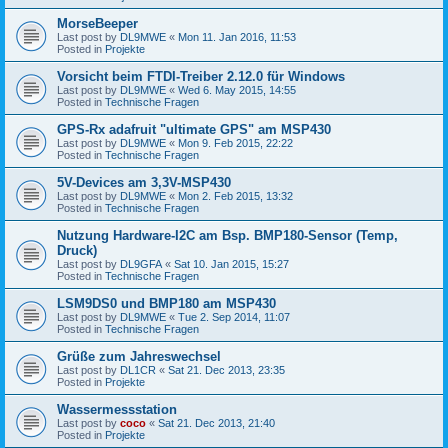
MorseBeeper
Last post by
DL9MWE
«
Mon 11. Jan 2016, 11:53
Posted in
Projekte
Vorsicht beim FTDI-Treiber 2.12.0 für Windows
Last post by
DL9MWE
«
Wed 6. May 2015, 14:55
Posted in
Technische Fragen
GPS-Rx adafruit "ultimate GPS" am MSP430
Last post by
DL9MWE
«
Mon 9. Feb 2015, 22:22
Posted in
Technische Fragen
5V-Devices am 3,3V-MSP430
Last post by
DL9MWE
«
Mon 2. Feb 2015, 13:32
Posted in
Technische Fragen
Nutzung Hardware-I2C am Bsp. BMP180-Sensor (Temp,
Druck)
Last post by
DL9GFA
«
Sat 10. Jan 2015, 15:27
Posted in
Technische Fragen
LSM9DS0 und BMP180 am MSP430
Last post by
DL9MWE
«
Tue 2. Sep 2014, 11:07
Posted in
Technische Fragen
Grüße zum Jahreswechsel
Last post by
DL1CR
«
Sat 21. Dec 2013, 23:35
Posted in
Projekte
Wassermessstation
Last post by
coco
«
Sat 21. Dec 2013, 21:40
Posted in
Projekte