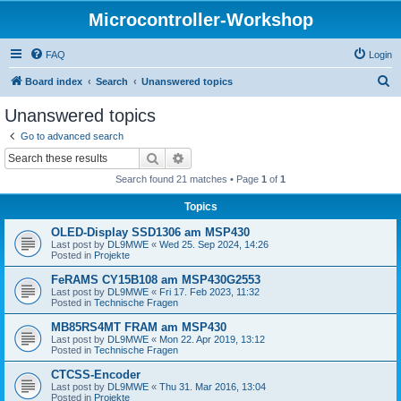
Microcontroller-Workshop
FAQ
Login
S
Board index
Search
Unanswered topics
e
Unanswered topics
a
Go to advanced search
r
Search
Advanced search
c
Search found 21 matches • Page
1
of
1
h
Topics
OLED-Display SSD1306 am MSP430
Last post by
DL9MWE
«
Wed 25. Sep 2024, 14:26
Posted in
Projekte
FeRAMS CY15B108 am MSP430G2553
Last post by
DL9MWE
«
Fri 17. Feb 2023, 11:32
Posted in
Technische Fragen
MB85RS4MT FRAM am MSP430
Last post by
DL9MWE
«
Mon 22. Apr 2019, 13:12
Posted in
Technische Fragen
CTCSS-Encoder
Last post by
DL9MWE
«
Thu 31. Mar 2016, 13:04
Posted in
Projekte