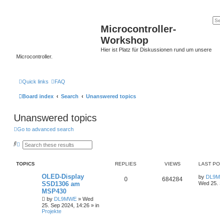
Microcontroller-
Workshop
Hier ist Platz für Diskussionen rund um unsere
Microcontroller.
Quick links
FAQ
Board index
Search
Unanswered topics
Unanswered topics
Go to advanced search
S
A
e
d
a
v
r
a
TOPICS
REPLIES
VIEWS
LAST P
c
n
h
c
OLED-Display
by
DL9
e
0
684284
SSD1306 am
Wed 25. 
d
s
MSP430
e
by
DL9MWE
»
Wed
a
25. Sep 2024, 14:26
» in
r
Projekte
c
h