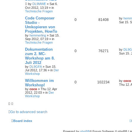
by
DL9MWE
»
Sat 6.
Oct 2012, 13:19
» in
Technische Fragen
Code Composer
by
hemme
0
81408
Studio -
Sat 15. 
Umkopieren von
Projekten, HowTo
by
hemmerling
»
Sat 15.
Sep 2012, 07:19
» in
Technische Fragen
Dokumentation
by
DL9G
0
76271
zum 2. MC-
Sun 15. 
Workshop am 8.
Juli 2012
by
DL9GFA
»
Sun 15.
Jul 2012, 17:36
» in
Der
Workshop
Willkommen im
by
coco
0
102234
Workshop!
Thu 12. 
by
coco
»
Thu 12. Apr
2012, 22:03
» in
Der
Workshop
Go to advanced search
Board index
Powered by
phpBB
® Forum Software © phpBB Lim