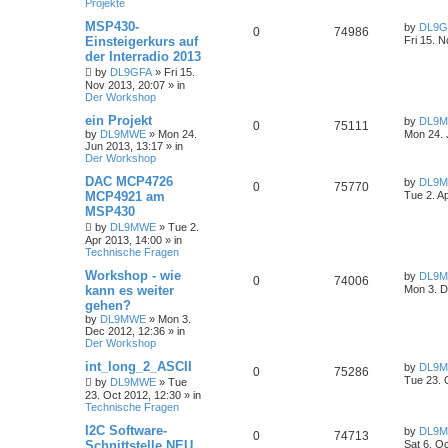
Projekte
MSP430-
by
DL9G
0
74986
Einsteigerkurs auf
Fri 15. 
der Interradio 2013
by
DL9GFA
»
Fri 15.
Nov 2013, 20:07
» in
Der Workshop
ein Projekt
by
DL9
0
75111
by
DL9MWE
»
Mon 24.
Mon 24. 
Jun 2013, 13:17
» in
Der Workshop
DAC MCP4726
by
DL9
0
75770
MCP4921 am
Tue 2. A
MSP430
by
DL9MWE
»
Tue 2.
Apr 2013, 14:00
» in
Technische Fragen
Workshop - wie
by
DL9
0
74006
kann es weiter
Mon 3. D
gehen?
by
DL9MWE
»
Mon 3.
Dec 2012, 12:36
» in
Der Workshop
int_long_2_ASCII
by
DL9
0
75286
Tue 23. 
by
DL9MWE
»
Tue
23. Oct 2012, 12:30
» in
Technische Fragen
I2C Software-
by
DL9
0
74713
Schnittstelle NEU
Sat 6. O