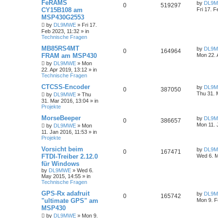
FeRAMS
by
DL9
0
519297
CY15B108 am
Fri 17. F
MSP430G2553
by
DL9MWE
»
Fri 17.
Feb 2023, 11:32
» in
Technische Fragen
MB85RS4MT
by
DL9
0
164964
FRAM am MSP430
Mon 22. 
by
DL9MWE
»
Mon
22. Apr 2019, 13:12
» in
Technische Fragen
CTCSS-Encoder
by
DL9
0
387050
Thu 31. 
by
DL9MWE
»
Thu
31. Mar 2016, 13:04
» in
Projekte
MorseBeeper
by
DL9
0
386657
Mon 11. 
by
DL9MWE
»
Mon
11. Jan 2016, 11:53
» in
Projekte
Vorsicht beim
by
DL9
0
167471
FTDI-Treiber 2.12.0
Wed 6. M
für Windows
by
DL9MWE
»
Wed 6.
May 2015, 14:55
» in
Technische Fragen
GPS-Rx adafruit
by
DL9
0
165742
"ultimate GPS" am
Mon 9. F
MSP430
by
DL9MWE
»
Mon 9.