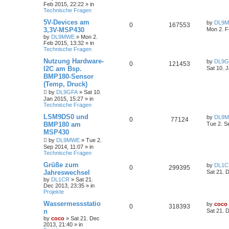
Feb 2015, 22:22
» in
Technische Fragen
5V-Devices am
by
DL9
0
167553
3,3V-MSP430
Mon 2. F
by
DL9MWE
»
Mon 2.
Feb 2015, 13:32
» in
Technische Fragen
Nutzung Hardware-
by
DL9G
0
121453
I2C am Bsp.
Sat 10. 
BMP180-Sensor
(Temp, Druck)
by
DL9GFA
»
Sat 10.
Jan 2015, 15:27
» in
Technische Fragen
LSM9DS0 und
by
DL9
0
77124
BMP180 am
Tue 2. S
MSP430
by
DL9MWE
»
Tue 2.
Sep 2014, 11:07
» in
Technische Fragen
Grüße zum
by
DL1C
0
299395
Jahreswechsel
Sat 21. 
by
DL1CR
»
Sat 21.
Dec 2013, 23:35
» in
Projekte
Wassermessstatio
by
coco
0
318393
n
Sat 21. 
by
coco
»
Sat 21. Dec
2013, 21:40
» in