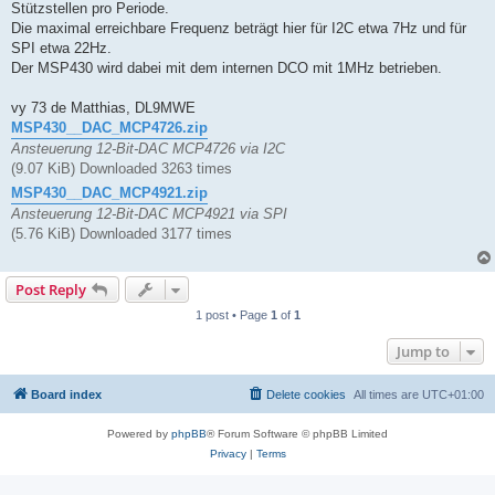
Stützstellen pro Periode.
Die maximal erreichbare Frequenz beträgt hier für I2C etwa 7Hz und für
SPI etwa 22Hz.
Der MSP430 wird dabei mit dem internen DCO mit 1MHz betrieben.
vy 73 de Matthias, DL9MWE
MSP430__DAC_MCP4726.zip
Ansteuerung 12-Bit-DAC MCP4726 via I2C
(9.07 KiB) Downloaded 3263 times
MSP430__DAC_MCP4921.zip
Ansteuerung 12-Bit-DAC MCP4921 via SPI
(5.76 KiB) Downloaded 3177 times
Post Reply
1 post • Page
1
of
1
Jump to
Board index
Delete cookies
All times are
UTC+01:00
Powered by
phpBB
® Forum Software © phpBB Limited
Privacy
|
Terms