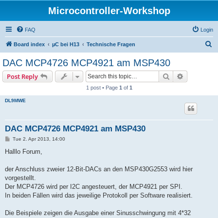
Microcontroller-Workshop
FAQ
Login
S
Board index
µC bei H13
Technische Fragen
e
DAC MCP4726 MCP4921 am MSP430
a
Search
Advanced s
Post Reply
r
1 post • Page
1
of
1
c
DL9MWE
h
DAC MCP4726 MCP4921 am MSP430
P
Tue 2. Apr 2013, 14:00
o
s
Halllo Forum,
t
der Anschluss zweier 12-Bit-DACs an den MSP430G2553 wird hier
vorgestellt.
Der MCP4726 wird per I2C angesteuert, der MCP4921 per SPI.
In beiden Fällen wird das jeweilige Protokoll per Software realisiert.
Die Beispiele zeigen die Ausgabe einer Sinusschwingung mit 4*32