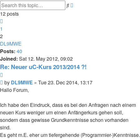
Advanced
Search
search
12 posts
Previous
1
2
DL9MWE
Posts:
40
Joined:
Sat 12. May 2012, 09:02
Re: Neuer uC-Kurs 2013/2014 ?!
Quote
Post
by
DL9MWE
»
Tue 23. Dec 2014, 13:17
Hallo Forum,
Ich habe den Eindruck, dass es bei den Anfragen nach einem
neuen Kurs weniger um einen Anfängerkurs gehen soll,
sondern dass gewisse Grundkenntnisse schon vorhanden
sind.
Es geht m.E. eher um tiefergehende (Programmier-)Kenntnisse.