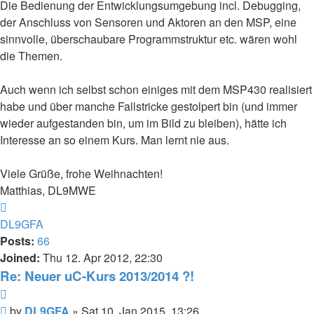
Die Bedienung der Entwicklungsumgebung incl. Debugging,
der Anschluss von Sensoren und Aktoren an den MSP, eine
sinnvolle, überschaubare Programmstruktur etc. wären wohl
die Themen.
Auch wenn ich selbst schon einiges mit dem MSP430 realisiert
habe und über manche Fallstricke gestolpert bin (und immer
wieder aufgestanden bin, um im Bild zu bleiben), hätte ich
Interesse an so einem Kurs. Man lernt nie aus.
Viele Grüße, frohe Weihnachten!
Matthias, DL9MWE
Top
DL9GFA
Posts:
66
Joined:
Thu 12. Apr 2012, 22:30
Re: Neuer uC-Kurs 2013/2014 ?!
Quote
Post
by
DL9GFA
»
Sat 10. Jan 2015, 13:26