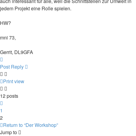
auch interessant für alle, weil die Schnittstellen zur Umwelt in
jedem Projekt eine Rolle spielen.
HW?
mni 73,
Gerrit, DL9GFA
Top
Post Reply
Print view
12 posts
Previous
1
2
Return to “Der Workshop”
Jump to