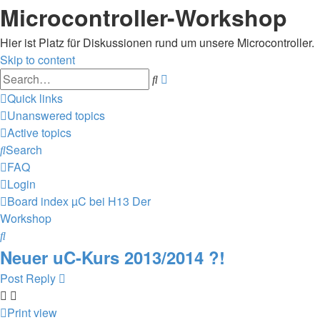
Microcontroller-Workshop
Hier ist Platz für Diskussionen rund um unsere Microcontroller.
Skip to content
Advanced
Search
search
Quick links
Unanswered topics
Active topics
Search
FAQ
Login
Board index
µC bei H13
Der
Workshop
Search
Neuer uC-Kurs 2013/2014 ?!
Post Reply
Print view