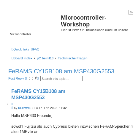
Microcontroller-
Workshop
Hier ist Platz für Diskussionen rund um unsere
Microcontroller.
Quick links
FAQ
Board index
µC bei H13
Technische Fragen
FeRAMS CY15B108 am MSP430G2553
S
A
Post Reply
e
d
a
v
r
a
FeRAMS CY15B108 am
c
n
h
c
MSP430G2553
e
d
Q
s
P
u
by
DL9MWE
»
Fri 17. Feb 2023, 11:32
e
o
o
a
s
Hallo MSP430-Freunde,
t
r
t
c
e
h
sowohl Fujitsu als auch Cypress bieten inzwischen FeRAM-Speicher m
also 1MByte an.