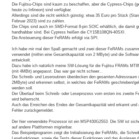
Die Fujitsu-Chips sind kaum zu beschaffen, aber die Cypress-Chips (g
heute zu Infineon) sind verfügbar.
Allerdings sind die nicht wirklich günstig: etwa 35 Euro pro Stück (Sta
Februar 2023) sind zu zahlen.
Die Chips sind auch im SMD-Format 8-pin SOIC erhältlich, die damit g
handhabbar sind. Bei Cypress heißen die CY15B108QN-40SXI.
Die Ansteuerung dieser FeRAMs erfolgt via SPI.
Ich habe mir mal den Spaß gemacht und zwei dieser FeRAMs zusam
verwendet (mithin eine Gesamtkapazität von 2 MByte) und die Softwa
entwickelt.
Dazu habe ich natürlich meine SW-Lösung für die Fujitsu FRAMs M
(mit 4MBit) angepasst. Das war gar nicht schwer...
Die Schreib- und Leseroutinen überdecken den gesamten Adressraum (
2MByte) und erkennen selbst, in welches der FeRAMs geschrieben/ge
werden soll.
Der Überlauf beim Schreib- oder Leseprozess vom ersten ins zweite
wird beherrscht.
Auch das Erreichen des Endes der Gesamtkapazität wird erkannt und 
Fehler zurückgemeldet.
Der hier verwendete Prozessor ist ein MSP430G2553. Die SW ist siche
auf andere Plattformen migrierbar.
Das Beispielprogramm zeigt die Initialisierung der FeRAMs, die Schrei
Lesefunktionen, sowie die Tests dieser Funktionen und das Auslesen d