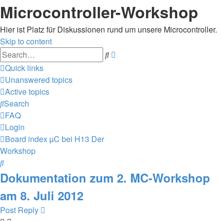
Microcontroller-Workshop
Hier ist Platz für Diskussionen rund um unsere Microcontroller.
Skip to content
Advanced
Search
search
Quick links
Unanswered topics
Active topics
Search
FAQ
Login
Board index
µC bei H13
Der
Workshop
Search
Dokumentation zum 2. MC-Workshop
am 8. Juli 2012
Post Reply