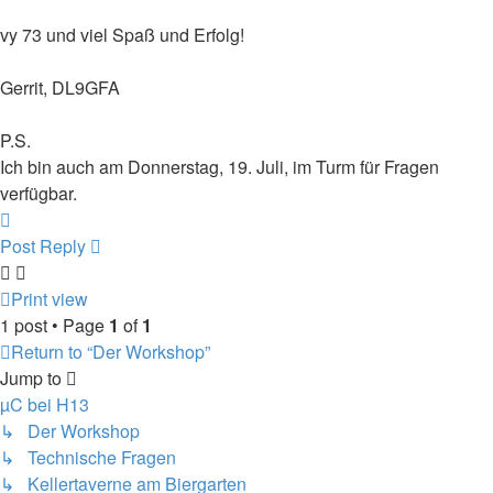
vy 73 und viel Spaß und Erfolg!
Gerrit, DL9GFA
P.S.
Ich bin auch am Donnerstag, 19. Juli, im Turm für Fragen
verfügbar.
Top
Post Reply
Print view
1 post • Page
1
of
1
Return to “Der Workshop”
Jump to
µC bei H13
↳ Der Workshop
↳ Technische Fragen
↳ Kellertaverne am Biergarten