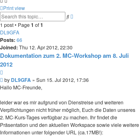
Print view
Advanced
Search
search
1 post • Page
1
of
1
DL9GFA
Posts:
66
Joined:
Thu 12. Apr 2012, 22:30
Dokumentation zum 2. MC-Workshop am 8. Juli
2012
Quote
Post
by
DL9GFA
»
Sun 15. Jul 2012, 17:36
Hallo MC-Freunde,
leider war es mir aufgrund von Dienstreise und weiteren
Verpflichtungen nicht früher möglich, Euch die Daten unseres
2. MC-Kurs-Tages verfügbar zu machen. Ihr findet die
Präsentation und den aktuellen Workspace sowie viele weitere
Informationen unter folgender URL (ca.17MB!):