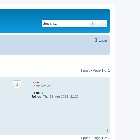
Search
Advanced search
Login
1 post • Page
1
of
1
coco
Administrator
Posts:
8
Joined:
Thu 12. Apr 2012, 21:36
T
o
1 post • Page
1
of
1
p