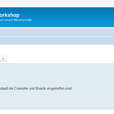
Workshop
 um unsere Microcontroller.
earch
Advanced search
bald die Controller und Boards eingetroffen sind.