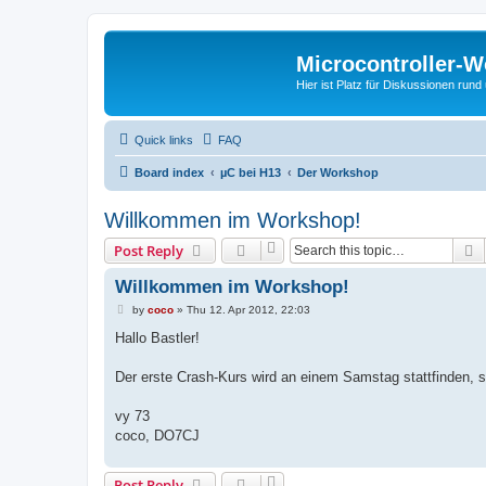
Microcontroller-
Hier ist Platz für Diskussionen rund
Quick links
FAQ
Board index
µC bei H13
Der Workshop
Willkommen im Workshop!
S
Post Reply
Willkommen im Workshop!
P
by
coco
»
Thu 12. Apr 2012, 22:03
o
s
Hallo Bastler!
t
Der erste Crash-Kurs wird an einem Samstag stattfinden, so
vy 73
coco, DO7CJ
Post Reply