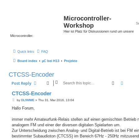
Microcontroller-
Workshop
Hier ist Platz für Diskussionen rund um unsere
Microcontroller.
Quick links
FAQ
Board index
µC bei H13
Projekte
CTCSS-Encoder
Search
Advanc
Post Reply
CTCSS-Encoder
P
by
DL9MWE
»
Thu 31. Mar 2016, 13:04
o
s
Hallo Forum,
t
immer mehr Amateurfunk-Relais stellen auf einen gemischten Betrieb 
analogem FM und einer der diversen digitalen Spielarten um.
Zur Unterscheidung zwischen Analog- und Digital-Betrieb ist bei FM ei
bestimmter Subaudioton (CTCSS) im Bereich 67Hz - 250Hz mitzusend