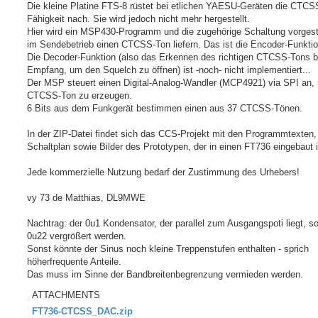
Die kleine Platine FTS-8 rüstet bei etlichen YAESU-Geräten die CTCS
Fähigkeit nach. Sie wird jedoch nicht mehr hergestellt.
Hier wird ein MSP430-Programm und die zugehörige Schaltung vorgeste
im Sendebetrieb einen CTCSS-Ton liefern. Das ist die Encoder-Funktio
Die Decoder-Funktion (also das Erkennen des richtigen CTCSS-Tons 
Empfang, um den Squelch zu öffnen) ist -noch- nicht implementiert...
Der MSP steuert einen Digital-Analog-Wandler (MCP4921) via SPI an,
CTCSS-Ton zu erzeugen.
6 Bits aus dem Funkgerät bestimmen einen aus 37 CTCSS-Tönen.
In der ZIP-Datei findet sich das CCS-Projekt mit den Programmtexten
Schaltplan sowie Bilder des Prototypen, der in einen FT736 eingebaut i
Jede kommerzielle Nutzung bedarf der Zustimmung des Urhebers!
vy 73 de Matthias, DL9MWE
Nachtrag: der 0u1 Kondensator, der parallel zum Ausgangspoti liegt, sol
0u22 vergrößert werden.
Sonst könnte der Sinus noch kleine Treppenstufen enthalten - sprich
höherfrequente Anteile.
Das muss im Sinne der Bandbreitenbegrenzung vermieden werden.
ATTACHMENTS
FT736-CTCSS_DAC.zip